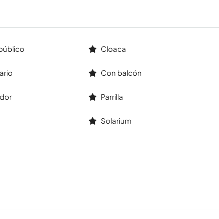
público
Cloaca
ario
Con balcón
dor
Parrilla
Solarium