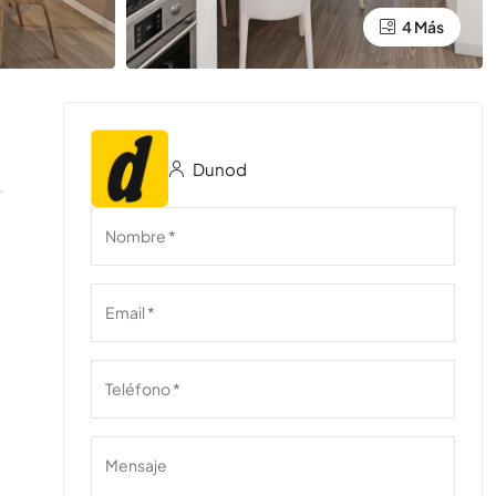
4 Más
Dunod