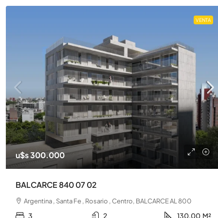
VENTA
u$s 300.000
BALCARCE 840 07 02
Argentina , Santa Fe , Rosario , Centro, BALCARCE AL 800
3
2
130.00
M²