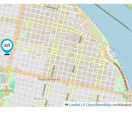
Leaflet
|
©
OpenStreetMap
contributors