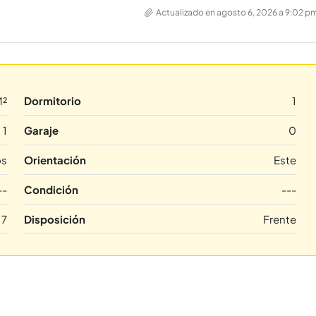
Actualizado en agosto 6, 2026 a 9:02 p
M²
Dormitorio
1
1
Garaje
0
os
Orientación
Este
--
Condición
---
7
Disposición
Frente