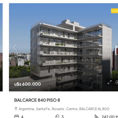
VEN
u$s 600.000
BALCARCE 840 PISO 8
Argentina , Santa Fe , Rosario , Centro, BALCARCE AL 800
4
3
242.00
M