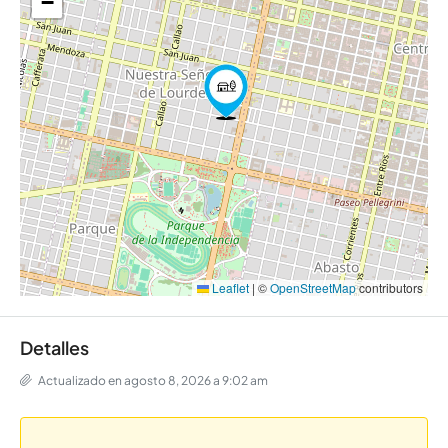
−
Leaflet
|
©
OpenStreetMap
contributors
Detalles
Actualizado en agosto 8, 2026 a 9:02 am