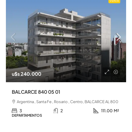
VENTA
u$s 240.000
BALCARCE 840 05 01
Argentina , Santa Fe , Rosario , Centro, BALCARCE AL 800
3
2
111.00
M²
DEPARTAMENTOS