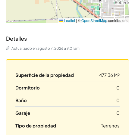
Leaflet
|
©
OpenStreetMap
contributors
Detalles
Actualizado en agosto 7, 2026 a 9:01 am
Superficie de la propiedad
477.36 M²
Dormitorio
0
Baño
0
Garaje
0
Tipo de propiedad
Terrenos