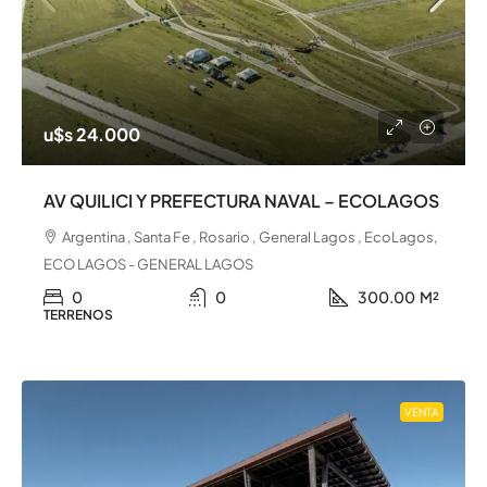
u$s 24.000
AV QUILICI Y PREFECTURA NAVAL – ECOLAGOS
Argentina , Santa Fe , Rosario , General Lagos , EcoLagos,
ECO LAGOS - GENERAL LAGOS
0
0
300.00
M²
TERRENOS
VENTA