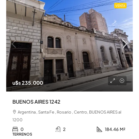
VENTA
u$s 235.000
BUENOS AIRES 1242
Argentina , Santa Fe , Rosario , Centro, BUENOS AIRES al
1200
0
2
184.46
M²
TERRENOS