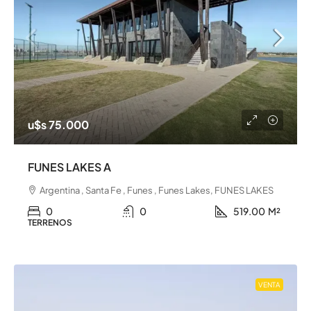
u$s 75.000
FUNES LAKES A
Argentina , Santa Fe , Funes , Funes Lakes, FUNES LAKES
0
0
519.00
M²
TERRENOS
VENTA