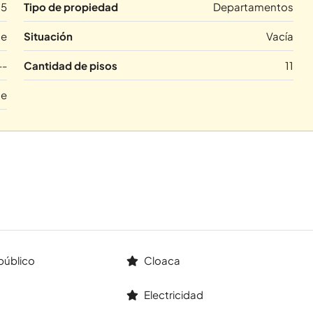
5
Tipo de propiedad
Departamentos
te
Situación
Vacía
--
Cantidad de pisos
11
te
público
Cloaca
Electricidad