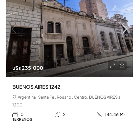
u$s 235.000
BUENOS AIRES 1242
Argentina , Santa Fe , Rosario , Centro, BUENOS AIRES al
1200
0
2
184.46
M²
TERRENOS