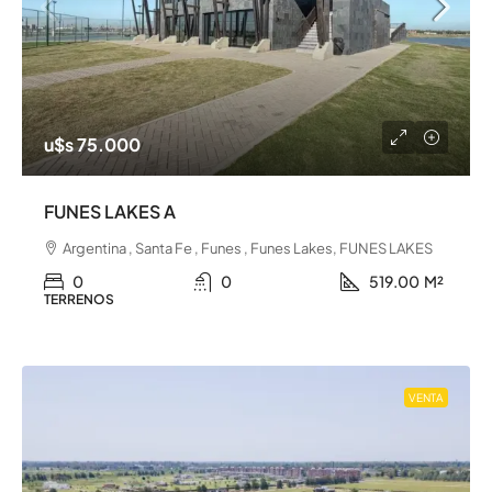
u$s 75.000
FUNES LAKES A
Argentina , Santa Fe , Funes , Funes Lakes, FUNES LAKES
0
0
519.00
M²
TERRENOS
VENTA