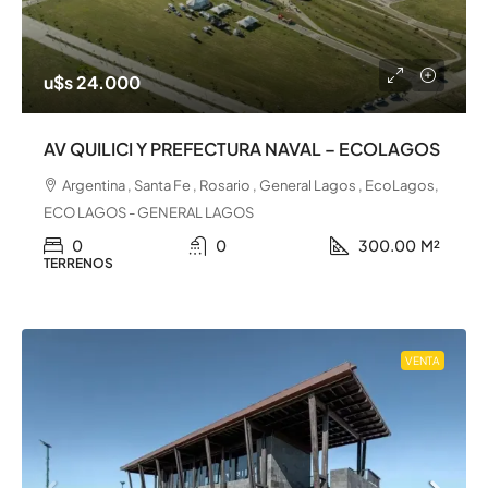
u$s 24.000
AV QUILICI Y PREFECTURA NAVAL – ECOLAGOS
Argentina , Santa Fe , Rosario , General Lagos , EcoLagos,
ECO LAGOS - GENERAL LAGOS
0
0
300.00
M²
TERRENOS
VENTA