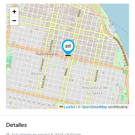
+
−
Leaflet
|
©
OpenStreetMap
contributors
Detalles
Actualizado en agosto 8, 2026 a 9:02 pm