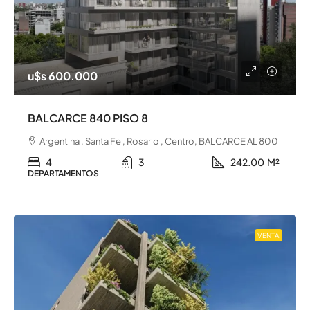
u$s 600.000
BALCARCE 840 PISO 8
Argentina , Santa Fe , Rosario , Centro, BALCARCE AL 800
4
3
242.00
M²
DEPARTAMENTOS
VENTA