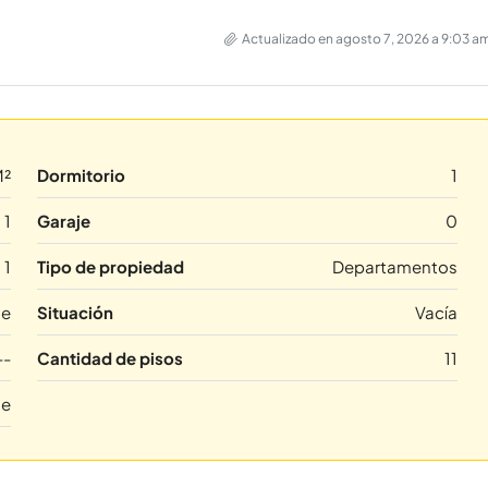
Actualizado en agosto 7, 2026 a 9:03 a
M²
Dormitorio
1
1
Garaje
0
1
Tipo de propiedad
Departamentos
te
Situación
Vacía
--
Cantidad de pisos
11
te