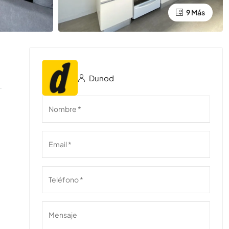
9 Más
Dunod