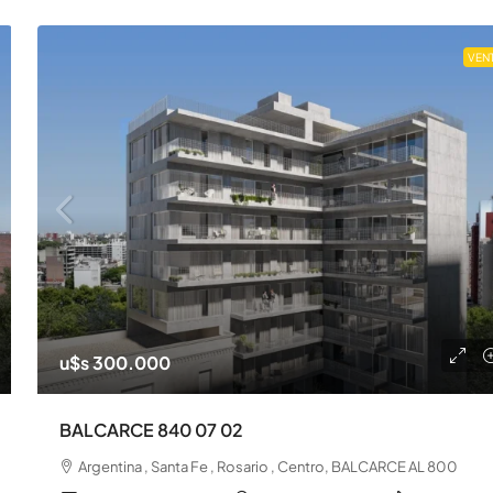
VEN
u$s 300.000
BALCARCE 840 07 02
Argentina , Santa Fe , Rosario , Centro, BALCARCE AL 800