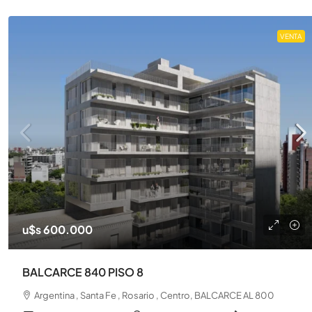
VENTA
u$s 600.000
BALCARCE 840 PISO 8
Argentina , Santa Fe , Rosario , Centro, BALCARCE AL 800