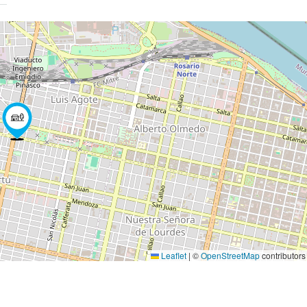
Leaflet
|
©
OpenStreetMap
contributors