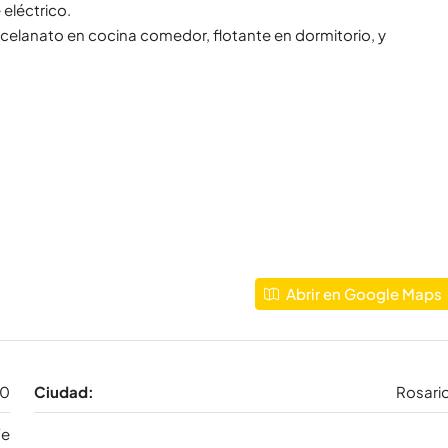
eléctrico.
rcelanato en cocina comedor, flotante en dormitorio, y
Abrir en Google Maps
00
Ciudad:
Rosari
Fe