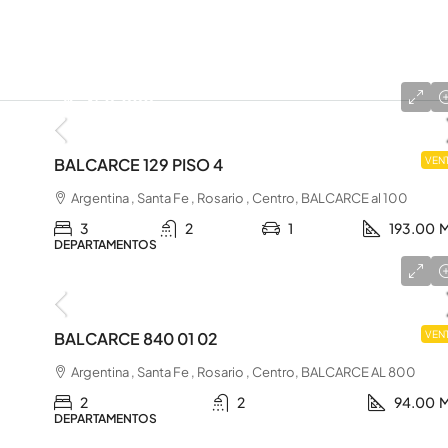
u$s 450.000
BALCARCE 129 PISO 4
VEN
Argentina , Santa Fe , Rosario , Centro, BALCARCE al 100
3
2
1
193.00
M
DEPARTAMENTOS
u$s 165.000
BALCARCE 840 01 02
VEN
Argentina , Santa Fe , Rosario , Centro, BALCARCE AL 800
2
2
94.00
M
DEPARTAMENTOS