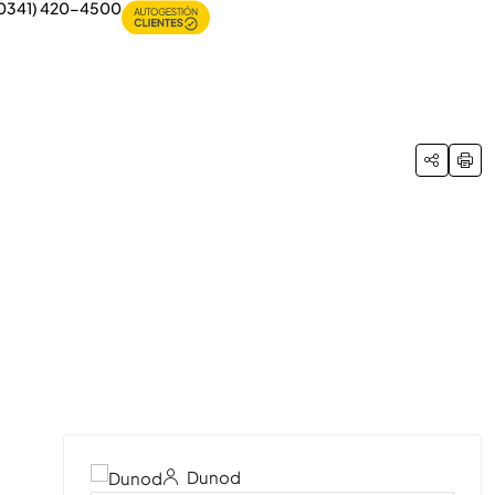
0341) 420-4500
25 Más
Dunod