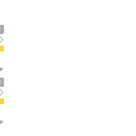
TA
²
TA
²