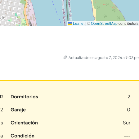
Leaflet
|
©
OpenStreetMap
contributors
Actualizado en agosto 7, 2026 a 9:03 p
M²
Dormitorios
2
2
Garaje
0
os
Orientación
Sur
ía
Condición
---