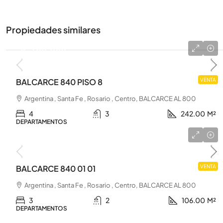
Propiedades similares
u$s 600.000
BALCARCE 840 PISO 8
VENTA
Argentina , Santa Fe , Rosario , Centro, BALCARCE AL 800
4
3
242.00
M²
DEPARTAMENTOS
u$s 205.000
BALCARCE 840 01 01
VENTA
Argentina , Santa Fe , Rosario , Centro, BALCARCE AL 800
3
2
106.00
M²
DEPARTAMENTOS