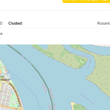
80
Ciudad:
Rosari
Fe