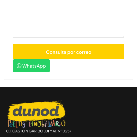
WhatsApp
C.I. GASTÓN GARIBOLDI MAT. Nº0257