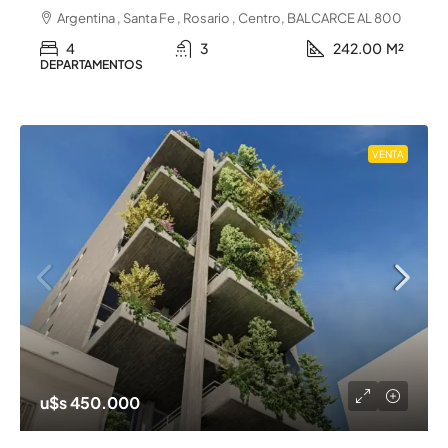
Argentina , Santa Fe , Rosario , Centro, BALCARCE AL 800
4
3
242.00
M²
DEPARTAMENTOS
VENTA
u$s 450.000