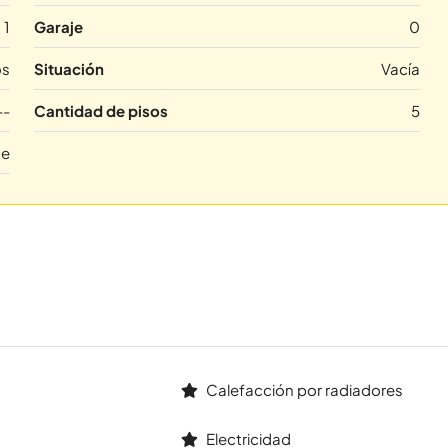
1
Garaje
0
os
Situación
Vacía
--
Cantidad de pisos
5
te
Calefacción por radiadores
Electricidad