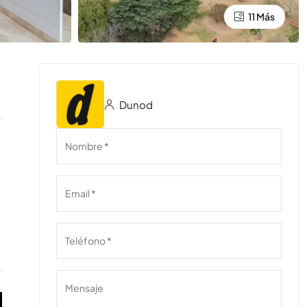
11 Más
Dunod