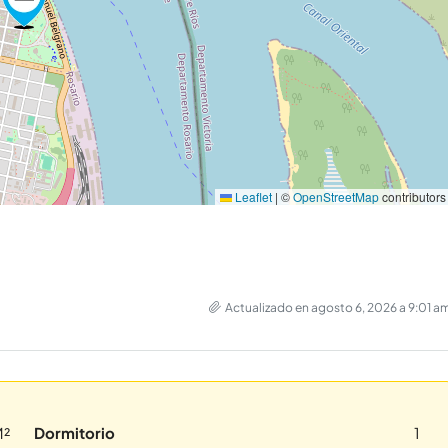
Leaflet
|
©
OpenStreetMap
contributors
Actualizado en agosto 6, 2026 a 9:01 a
M²
Dormitorio
1