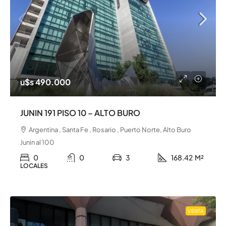
u$s 490.000
JUNIN 191 PISO 10 – ALTO BURO
Argentina , Santa Fe , Rosario , Puerto Norte, Alto Buro
Junin al 100
0
0
3
168.42
M²
LOCALES
VENTA