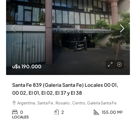
u$s 190.000
Santa Fe 839 (Galeria Santa Fe) Locales 00 01,
00 02, EI 01, EI 02, EI 37 y EI 38
Argentina , Santa Fe , Rosario , Centro, Galerìa Santa Fe
0
2
155.00
M²
LOCALES