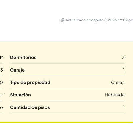
Actualizado en agosto 6, 2026 a 9:02 p
M²
Dormitorios
3
3
Garaje
1
60
Tipo de propiedad
Casas
ur
Situación
Habitada
no
Cantidad de pisos
1