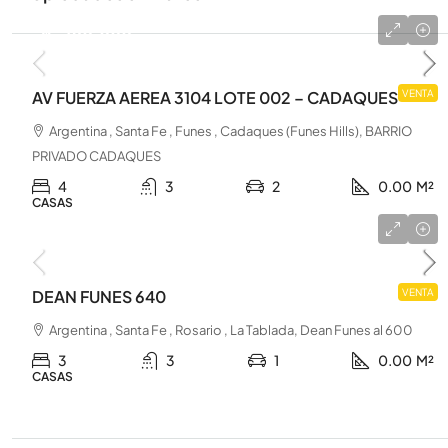
u$s 390.000
AV FUERZA AEREA 3104 LOTE 002 – CADAQUES
VENTA
Argentina , Santa Fe , Funes , Cadaques (Funes Hills), BARRIO
PRIVADO CADAQUES
4
3
2
0.00
M²
CASAS
u$s 220.000
DEAN FUNES 640
VENTA
Argentina , Santa Fe , Rosario , La Tablada, Dean Funes al 600
3
3
1
0.00
M²
CASAS