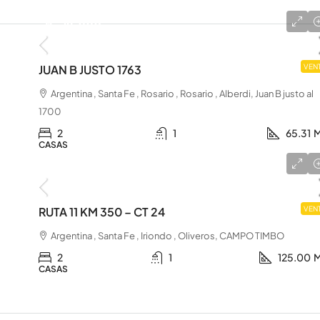
u$s 72.000
JUAN B JUSTO 1763
VEN
Argentina , Santa Fe , Rosario , Rosario , Alberdi, Juan B justo al
1700
2
1
65.31
M
CASAS
u$s 85.000
RUTA 11 KM 350 – CT 24
VEN
Argentina , Santa Fe , Iriondo , Oliveros, CAMPO TIMBO
2
1
125.00
M
CASAS