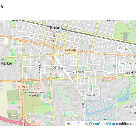
Fe
Leaflet
|
©
OpenStreetMap
contributors