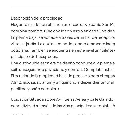
Descripción de la propiedad
Elegante residencia ubicada en el exclusivo barrio San Ma
combina confort, funcionalidad y estilo en cada uno de 
En planta baja, se accede a través de un hall de recepc
vistas al jardín. La cocina comedor, completamente inde
cotidiana. También se encuentra en este nivel un toilette
principal o de huéspedes.
Una distinguida escalera de diseño conduce a la planta a
suite, asegurando privacidad y confort. Completa este ni
El exterior de la propiedad ha sido pensado para el esparci
73m2, jacuzzi, solárium y un quincho independiente tota
parrillero y baño completo.
UbicaciónSituada sobre Av. Fuerza Aérea y calle Galindo
conectividad a través de las vías principales: autopista