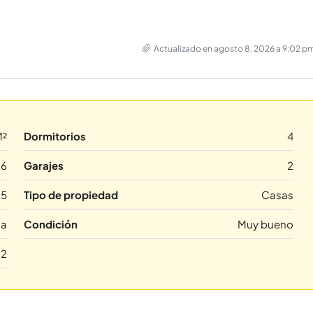
Actualizado en agosto 8, 2026 a 9:02 p
M²
Dormitorios
4
6
Garajes
2
15
Tipo de propiedad
Casas
da
Condición
Muy bueno
2