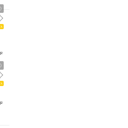
TA
²
TA
²