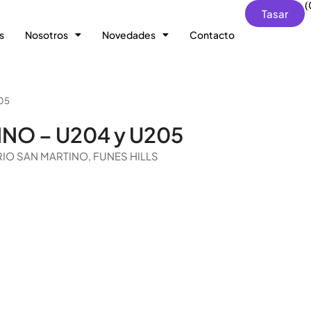
(
Tasar
s
Nosotros
Novedades
Contacto
205
INO – U204 y U205
 BARRIO SAN MARTINO, FUNES HILLS