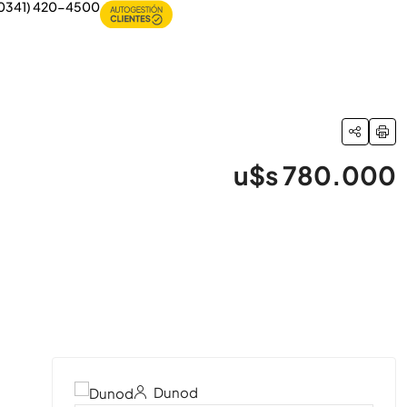
0341) 420-4500
u$s 780.000
59 Más
Dunod