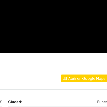
Abrir en Google Maps
LS
Ciudad:
Fune