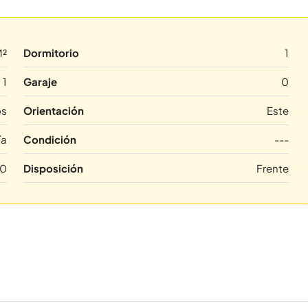
M²
Dormitorio
1
1
Garaje
0
os
Orientación
Este
ía
Condición
---
10
Disposición
Frente