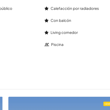
público
Calefacción por radiadores
Con balcón
Living comedor
Piscina
VEN