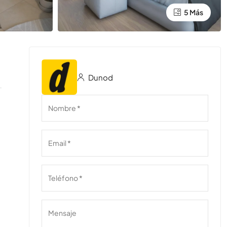
5 Más
Dunod