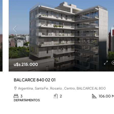
u$s 215.000
BALCARCE 840 02 01
Argentina , Santa Fe , Rosario , Centro, BALCARCE AL 800
3
2
106.00
M
DEPARTAMENTOS