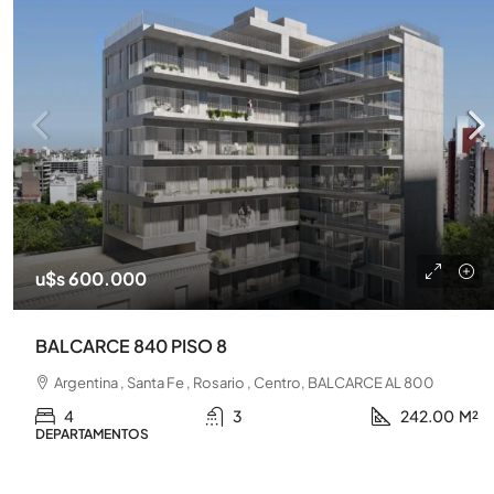
u$s 600.000
BALCARCE 840 PISO 8
Argentina , Santa Fe , Rosario , Centro, BALCARCE AL 800
4
3
242.00
M²
DEPARTAMENTOS