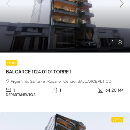
VENTA
BALCARCE 1124 01 01 TORRE 1
Argentina , Santa Fe , Rosario , Centro, BALCARCE AL 1100
1
1
64.20
M²
DEPARTAMENTOS
VENTA