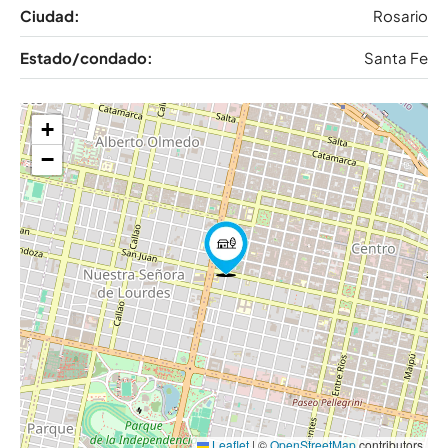
Ciudad:
Rosario
Estado/condado:
Santa Fe
+
−
Leaflet
|
©
OpenStreetMap
contributors