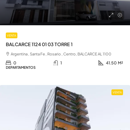
VENTA
BALCARCE 1124 01 03 TORRE 1
Argentina , Santa Fe , Rosario , Centro, BALCARCE AL 1100
0
1
41.50
M²
DEPARTAMENTOS
VENTA