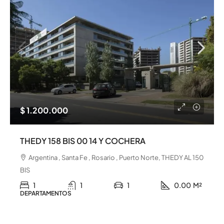
$ 1.200.000
THEDY 158 BIS 00 14 Y COCHERA
Argentina , Santa Fe , Rosario , Puerto Norte, THEDY AL 150
BIS
1
1
1
0.00
M²
DEPARTAMENTOS