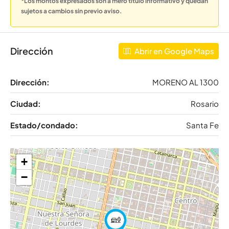
*Los montos expresados son a mero título informativo y quedan
sujetos a cambios sin previo aviso.
Dirección
Abrir en Google Maps
Dirección:
MORENO AL 1300
Ciudad:
Rosario
Estado/condado:
Santa Fe
+
−