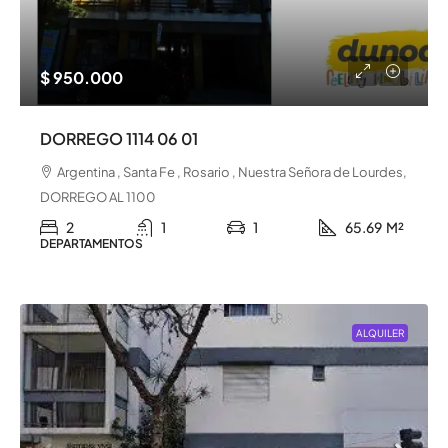
$ 950.000
DORREGO 1114 06 01
Argentina , Santa Fe , Rosario , Nuestra Señora de Lourdes,
DORREGO AL 1100
2
1
1
65.69
M²
DEPARTAMENTOS
ALQUILER