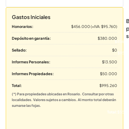
Gastos Iniciales
B
Honorarios:
$456.000 (+IVA: $95.760)
p
s
Depósito en garantía:
$380.000
$456.0
(+I
Sellado:
$0
$95.7
Informes Personales:
$13.500
Informes Propiedades:
$50.000
Total:
$995.260
(*) Para propiedades ubicadas en Rosario. Consultar por otras
localidades. Valores sujetos a cambios. Al monto total deberán
sumarse las fojas.
Total:
$551.