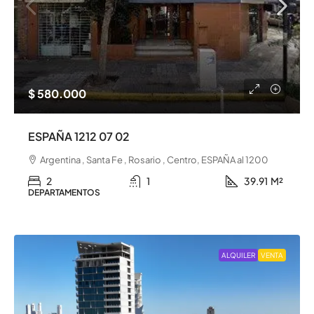
$ 580.000
ESPAÑA 1212 07 02
Argentina , Santa Fe , Rosario , Centro, ESPAÑA al 1200
2
1
39.91
M²
DEPARTAMENTOS
ALQUILER
VENTA