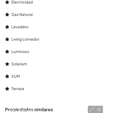
Electricidad
Gas Natural
Lavadero
Living comedor
Luminoso
Solarium
SUM
Terraza
Propiedades similares
u$s 300.000