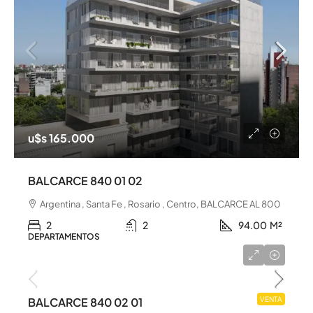
u$s 165.000
BALCARCE 840 01 02
Argentina , Santa Fe , Rosario , Centro, BALCARCE AL 800
2
2
94.00
M²
DEPARTAMENTOS
u$s 215.000
BALCARCE 840 02 01
VENTA