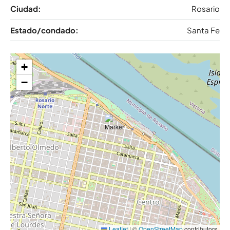
Ciudad:
Rosario
Estado/condado:
Santa Fe
+
−
Leaflet
|
©
OpenStreetMap
contributors