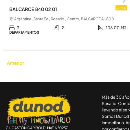
BALCARCE 840 02 01
VENTA
Argentina , Santa Fe , Rosario , Centro, BALCARCE AL 800
3
2
106.00
M²
DEPARTAMENTOS
Anterior
Más de 30 años
Rosario. Combi
llevando el serv
Somos Dunod p
inmobiliario. 
C.I. GASTÓN GARIBOLDI MAT. Nº0257
por confiarnos