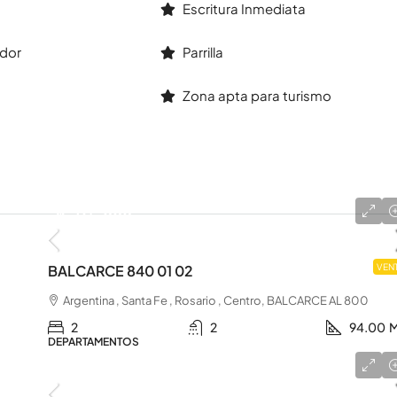
Escritura Inmediata
dor
Parrilla
Zona apta para turismo
u$s 165.000
BALCARCE 840 01 02
VEN
Argentina , Santa Fe , Rosario , Centro, BALCARCE AL 800
2
2
94.00
M
DEPARTAMENTOS
u$s 240.000