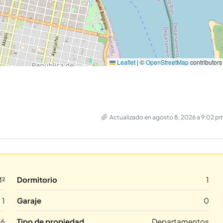
Leaflet
|
©
OpenStreetMap
contributors
Actualizado en agosto 8, 2026 a 9:02 p
M²
Dormitorio
1
1
Garaje
0
16
Tipo de propiedad
Departamentos