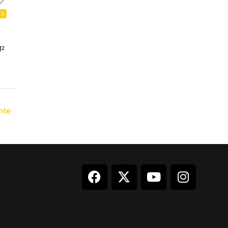
TA
²
nte