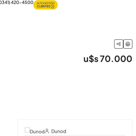
0341) 420-4500
u$s 70.000
27 Más
Dunod