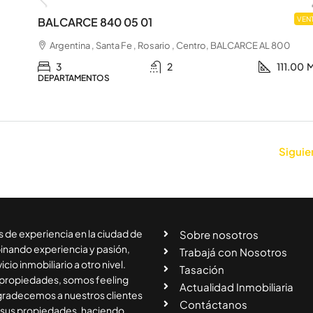
BALCARCE 840 05 01
VEN
Argentina , Santa Fe , Rosario , Centro, BALCARCE AL 800
3
2
111.00
M
DEPARTAMENTOS
Siguie
 de experiencia en la ciudad de
Sobre nosotros
nando experiencia y pasión,
Trabajá con Nosotros
icio inmobiliario a otro nivel.
Tasación
ropiedades, somos feeling
Actualidad Inmobiliaria
Agradecemos a nuestros clientes
Contáctanos
 sus propiedades, haciendo