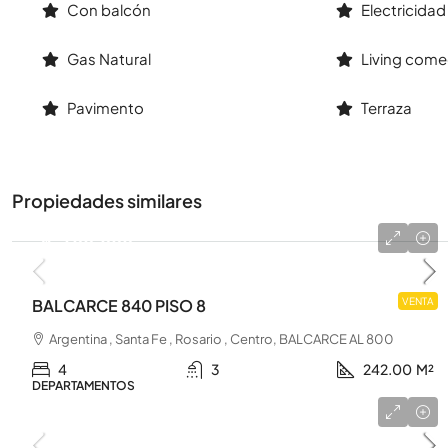
Con balcón
Electricidad
Gas Natural
Living come
Pavimento
Terraza
Propiedades similares
u$s 600.000
BALCARCE 840 PISO 8
VENTA
Argentina , Santa Fe , Rosario , Centro, BALCARCE AL 800
4
3
242.00
M²
DEPARTAMENTOS
u$s 215.000