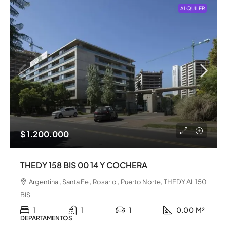
ALQUILER
$ 1.200.000
THEDY 158 BIS 00 14 Y COCHERA
Argentina , Santa Fe , Rosario , Puerto Norte, THEDY AL 150
BIS
1
1
1
0.00
M²
DEPARTAMENTOS