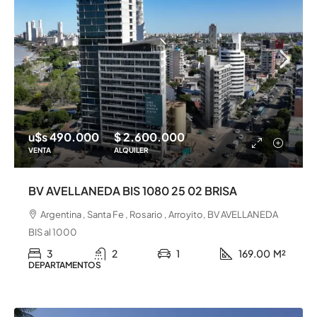
u$s 490.000
$ 2.600.000
VENTA
ALQUILER
BV AVELLANEDA BIS 1080 25 02 BRISA
Argentina , Santa Fe , Rosario , Arroyito, BV AVELLANEDA
BIS al 1000
3
2
1
169.00
M²
DEPARTAMENTOS