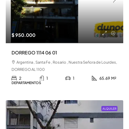
$ 950.000
DORREGO 1114 06 01
Argentina , Santa Fe , Rosario , Nuestra Señora de Lourdes,
DORREGO AL 1100
2
1
1
65.69
M²
DEPARTAMENTOS
ALQUILER