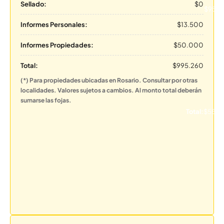
Sellado:
$0
$95.7
Informes Personales:
$13.500
Informes Propiedades:
$50.000
Total:
$995.260
(*) Para propiedades ubicadas en Rosario. Consultar por otras
localidades. Valores sujetos a cambios. Al monto total deberán
sumarse las fojas.
Total:
$551.