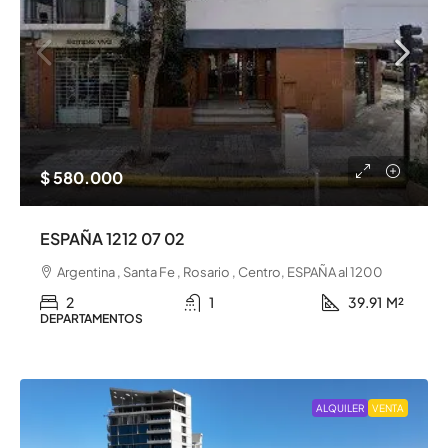
$ 580.000
ESPAÑA 1212 07 02
Argentina , Santa Fe , Rosario , Centro, ESPAÑA al 1200
2
1
39.91
M²
DEPARTAMENTOS
ALQUILER
VENTA