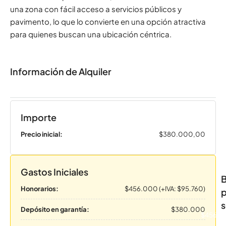
una zona con fácil acceso a servicios públicos y
pavimento, lo que lo convierte en una opción atractiva
para quienes buscan una ubicación céntrica.
Información de Alquiler
Importe
Precio inicial:
$380.000,00
Gastos Iniciales
B
Honorarios:
$456.000 (+IVA: $95.760)
p
s
Depósito en garantía:
$380.000
$456.0
(+I