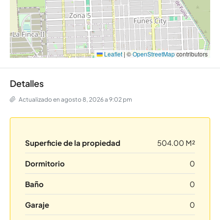
Leaflet
|
©
OpenStreetMap
contributors
Detalles
Actualizado en agosto 8, 2026 a 9:02 pm
Superficie de la propiedad
504.00 M²
Dormitorio
0
Baño
0
Garaje
0