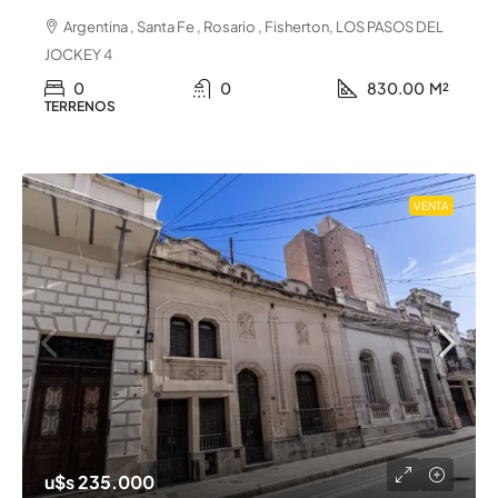
Argentina , Santa Fe , Rosario , Fisherton, LOS PASOS DEL
JOCKEY 4
0
0
830.00
M²
TERRENOS
VENTA
u$s 235.000