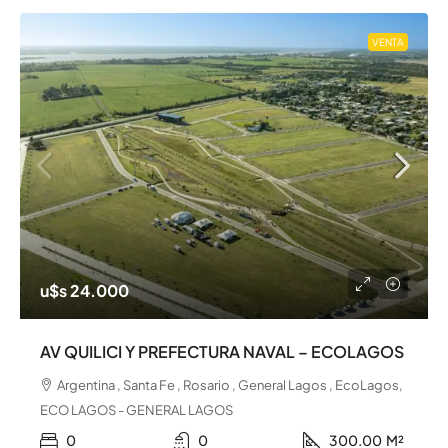
VENTA
u$s 24.000
AV QUILICI Y PREFECTURA NAVAL – ECOLAGOS
Argentina , Santa Fe , Rosario , General Lagos , EcoLagos,
ECO LAGOS - GENERAL LAGOS
0
0
300.00
M²