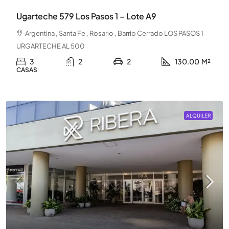
Ugarteche 579 Los Pasos 1 – Lote A9
Argentina , Santa Fe , Rosario , Barrio Cerrado LOS PASOS 1 -
URGARTECHE AL 500
3
2
2
130.00
M²
CASAS
ALQUILER