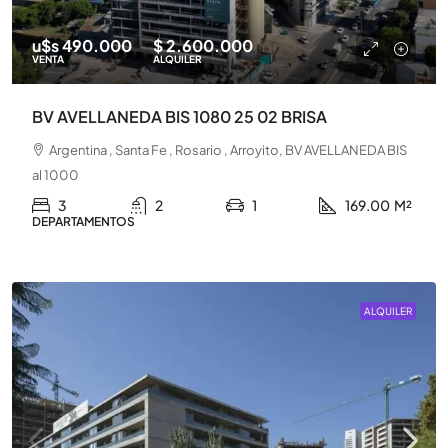
u$s 490.000
$ 2.600.000
VENTA
ALQUILER
BV AVELLANEDA BIS 1080 25 02 BRISA
Argentina , Santa Fe , Rosario , Arroyito, BV AVELLANEDA BIS
al 1000
3
2
1
169.00
M²
DEPARTAMENTOS
ALQUILER