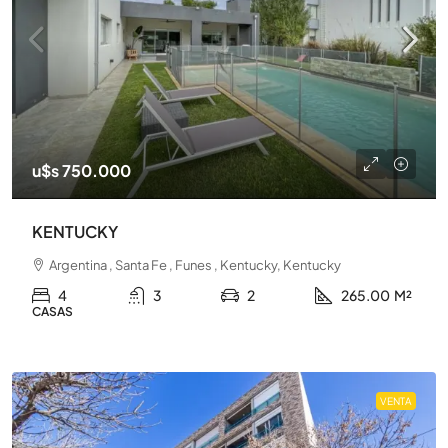
u$s 750.000
KENTUCKY
Argentina , Santa Fe , Funes , Kentucky, Kentucky
4
3
2
265.00
M²
CASAS
VENTA