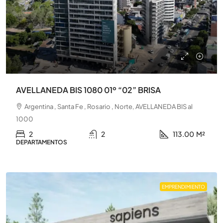
AVELLANEDA BIS 1080 01º “02” BRISA
Argentina , Santa Fe , Rosario , Norte, AVELLANEDA BIS al
1000
2
2
113.00
M²
DEPARTAMENTOS
EMPRENDIMIENTO