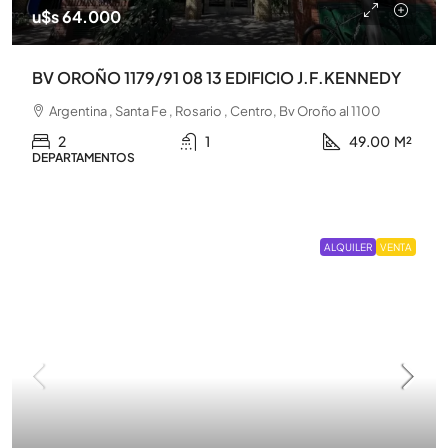
u$s 64.000
BV OROÑO 1179/91 08 13 EDIFICIO J.F.KENNEDY
Argentina , Santa Fe , Rosario , Centro, Bv Oroño al 1100
2
1
49.00
M²
DEPARTAMENTOS
ALQUILER
VENTA