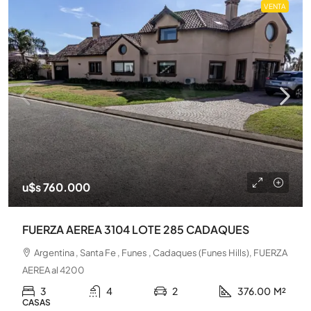
VENTA
u$s 760.000
FUERZA AEREA 3104 LOTE 285 CADAQUES
Argentina , Santa Fe , Funes , Cadaques (Funes Hills), FUERZA
AEREA al 4200
3
4
2
376.00
M²
CASAS