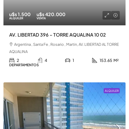
u$s 1.500
u$s 420.000
ALQUILER
VENTA
AV. LIBERTAD 396 – TORRE AQUALINA 10 02
Argentina , Santa Fe , Rosario , Martin, AV. LIBERTAD AL TORRE
AQUALINA
2
4
1
153.65
M²
DEPARTAMENTOS
ALQUILER