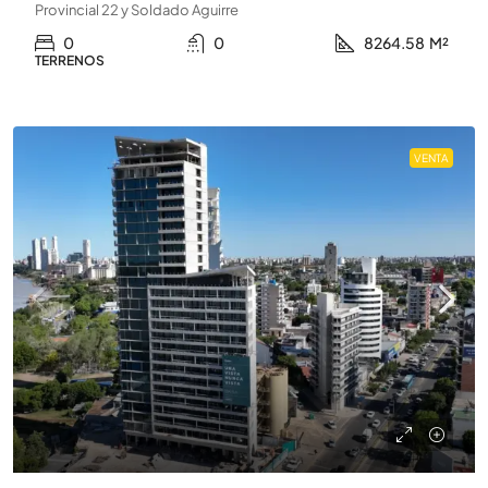
Provincial 22 y Soldado Aguirre
0
0
8264.58
M²
TERRENOS
VENTA