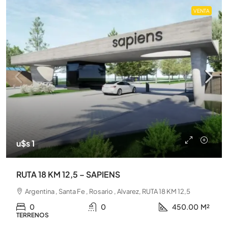
VENTA
u$s 1
RUTA 18 KM 12,5 – SAPIENS
Argentina , Santa Fe , Rosario , Alvarez, RUTA 18 KM 12,5
0
0
450.00
M²
TERRENOS