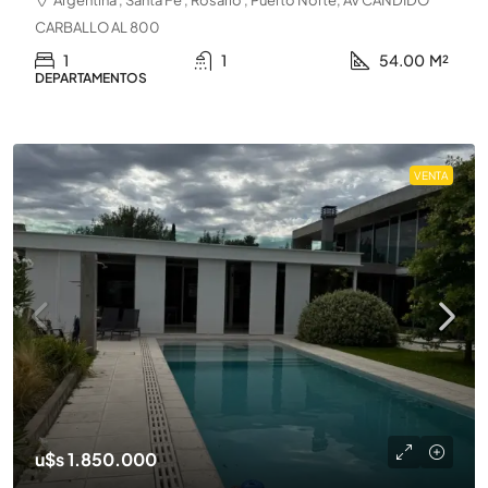
CARBALLO AL 800
1
1
54.00
M²
DEPARTAMENTOS
VENTA
u$s 1.850.000