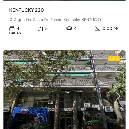
KENTUCKY 220
Argentina , Santa Fe , Funes , Kentucky, KENTUCKY
4
5
4
0.00
M²
CASAS
VENTA