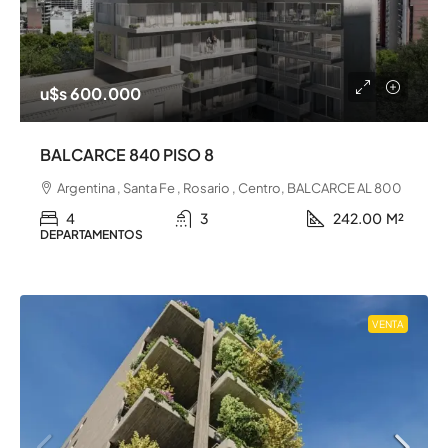
u$s 600.000
BALCARCE 840 PISO 8
Argentina , Santa Fe , Rosario , Centro, BALCARCE AL 800
4
3
242.00
M²
DEPARTAMENTOS
VENTA