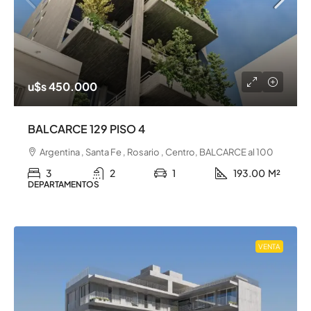
u$s 450.000
BALCARCE 129 PISO 4
Argentina , Santa Fe , Rosario , Centro, BALCARCE al 100
3
2
1
193.00
M²
DEPARTAMENTOS
VENTA