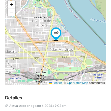
+
−
Leaflet
|
©
OpenStreetMap
contributors
Detalles
Actualizado en agosto 6, 2026 a 9:02 pm