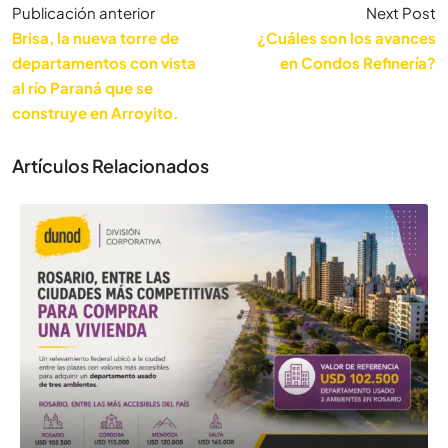
Publicación anterior
Next Post
Brisa, la nueva torre de
¿Cuáles son los avances
departamentos con vista
en Condos Refinería?
al río Paraná que se
construye en Arroyito.
Artículos Relacionados